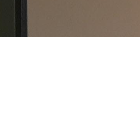
OBST-QUETSCHIES SCHÄDLI
MILCHZÄHNE?