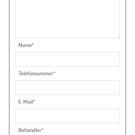
Pflichtfeld
Name
*
Pflichtfeld
Telefonnummer
*
Pflichtfeld
E-Mail
*
Pflichtfeld
Behandler
*